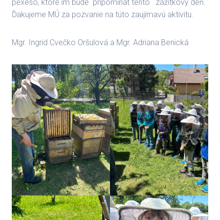
pexeso, ktoré im bude pripomínať tento zážitkový deň.
Ďakujeme MÚ za pozvanie na túto zaujímavú aktivitu.
Mgr. Ingrid Cvečko Oršulová a Mgr. Adriana Benická