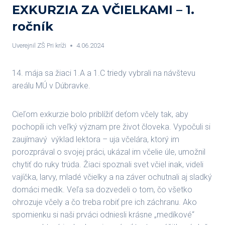
EXKURZIA ZA VČIELKAMI – 1.
ročník
Uverejnil
ZŠ Pri kríži
4.06.2024
14. mája sa žiaci 1.A a 1.C triedy vybrali na návštevu
areálu MÚ v Dúbravke.
Cieľom exkurzie bolo priblížiť deťom včely tak, aby
pochopili ich veľký význam pre život človeka. Vypočuli si
zaujímavý výklad lektora – uja včelára, ktorý im
porozprával o svojej práci, ukázal im včelie úle, umožnil
chytiť do ruky trúda. Žiaci spoznali svet včiel inak, videli
vajíčka, larvy, mladé včielky a na záver ochutnali aj sladký
domáci medík. Veľa sa dozvedeli o tom, čo všetko
ohrozuje včely a čo treba robiť pre ich záchranu. Ako
spomienku si naši prváci odniesli krásne „medíkové“