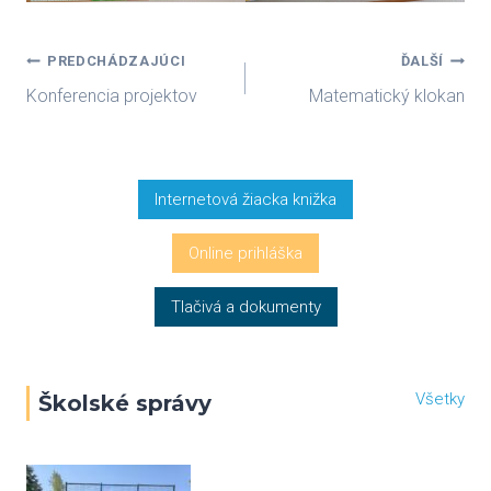
Navigácia
PREDCHÁDZAJÚCI
ĎALŠÍ
Konferencia projektov
Matematický klokan
v
článku
Internetová žiacka knižka
Online prihláška
Tlačivá a dokumenty
Všetky
Školské správy