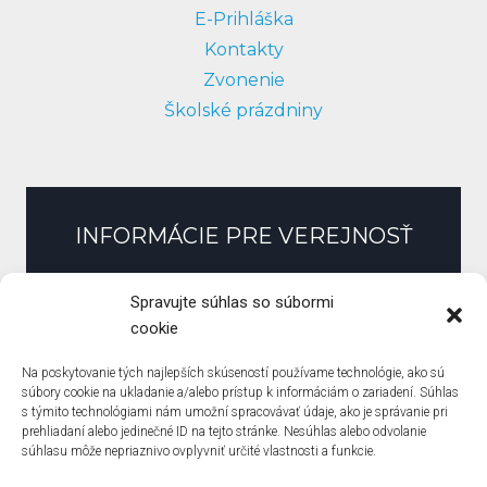
E-Prihláška
Kontakty
Zvonenie
Školské prázdniny
INFORMÁCIE PRE VEREJNOSŤ
Slobodný prístup k informáciám
Spravujte súhlas so súbormi
Zmluvy, faktúry, objednávky
cookie
Pracovné ponuky
Na poskytovanie tých najlepších skúseností používame technológie, ako sú
Verejné obstarávanie
súbory cookie na ukladanie a/alebo prístup k informáciám o zariadení. Súhlas
s týmito technológiami nám umožní spracovávať údaje, ako je správanie pri
Zásady ochrany osobných údajov
prehliadaní alebo jedinečné ID na tejto stránke. Nesúhlas alebo odvolanie
Zásady používania súborov cookie (EÚ)
súhlasu môže nepriaznivo ovplyvniť určité vlastnosti a funkcie.