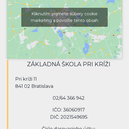
Kliknutím prijmete súbory cookie
marketing a povolíte tento obsah
ZÁKLADNÁ ŠKOLA PRI KRÍŽI
Pri kríži 11
841 02 Bratislava
02/64 366 942
IČO: 36060917
DIČ: 2021549695
Číslo darovacieho účtu: