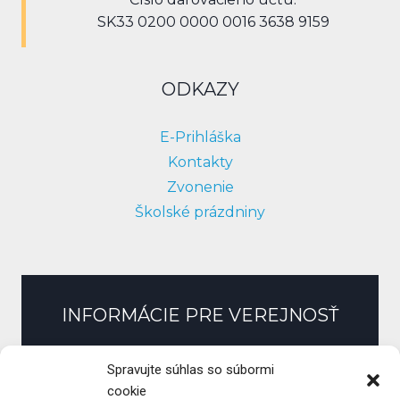
SK33 0200 0000 0016 3638 9159
ODKAZY
E-Prihláška
Kontakty
Zvonenie
Školské prázdniny
INFORMÁCIE PRE VEREJNOSŤ
Slobodný prístup k informáciám
Spravujte súhlas so súbormi
Zmluvy, faktúry, objednávky
cookie