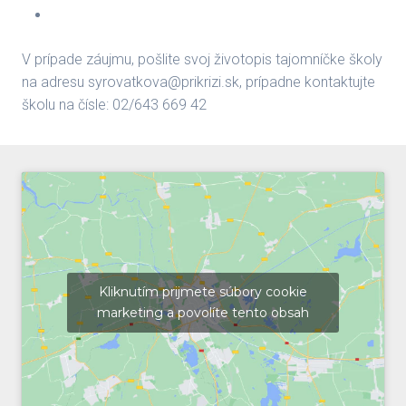
V prípade záujmu, pošlite svoj životopis tajomníčke školy
na adresu syrovatkova@prikrizi.sk, prípadne kontaktujte
školu na čísle: 02/643 669 42
Kliknutím prijmete súbory cookie
marketing a povolíte tento obsah