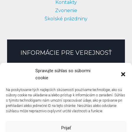
Kontakty
Zvonenie
Školské prázdniny
INFORMÁCIE PRE VEREJNOSŤ
Slobodný prístup k informáciám
Spravujte súhlas so súbormi
Zmluvy, faktúry, objednávky
cookie
Pracovné ponuky
Na poskytovanie tých najlepších skúseností používame technológie, ako sú
Verejné obstarávanie
súbory cookie na ukladanie a/alebo prístup k informáciám o zariadení. Súhlas
s týmito technológiami nám umožní spracovávať údaje, ako je správanie pri
Zásady ochrany osobných údajov
prehliadaní alebo jedinečné ID na tejto stránke. Nesúhlas alebo odvolanie
Zásady používania súborov cookie (EÚ)
súhlasu môže nepriaznivo ovplyvniť určité vlastnosti a funkcie.
Prijať