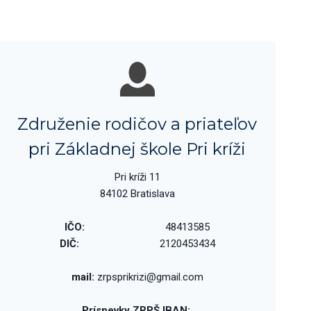
Združenie rodičov a priateľov
pri Základnej škole Pri kríži
Pri kríži 11
84102 Bratislava
IČO:
48413585
DIČ:
2120453434
mail:
zrpsprikrizi@gmail.com
Príspevky ZRPŠ IBAN: