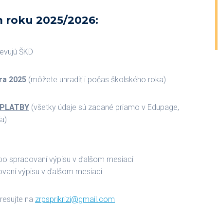
m roku 2025/2026:
tevujú ŠKD
bra 2025
(môžete uhradiť i počas školského roka).
PLATBY
(všetky údaje sú zadané priamo v Edupage,
ťa)
 po spracovaní výpisu v ďalšom mesiaci
ovaní výpisu v ďalšom mesiaci
resujte na
zrpsprikrizi@gmail.com