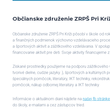
Občianske združenie ZRPŠ Pri Kríž
Občianske združenie ZRPŠ Pri Kríži pôsobí v škole od r
a finančných podmienok výchovno-vzdelávacieho procesu
a športových aktivít a zážitkového vzdelávania. V spolu
financovanie aktivít pre deti. Svoje aktivity financujeme
Získané prostriedky použijeme na podporu zážitkového vyu
tvorivé dielne, cudzie jazyky..), športových a kultúrnych p
špeciálnych pomôcok, literatúry, IKT techniky, rekonštrukc
pomôcok, nákup odbornej literatúry a IKT techniky.
Informácie o aktuálnom dianí nájdete na
našej fb stránke
do školy, e-mailami a cez zástupcov tried.