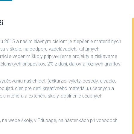
i
oku 2015 a našim hlavným cieľom je zlepšenie materiálnych
 v škole, na podporu vzdelávacích, kultúrnych
práci s vedením školy pripravujeme projekty a získavame
 z členských príspevkov, 2% z daní, darov a rôznych grantov.
čovania našich detí (exkurzie, výlety, besedy, divadlo,
odujatí, cien pre deti, kreatívneho materiálu, učebných a
iu interiéru a exteriéru školy, doplnenie učebných
, na webe školy, v Edupage, na nástenkách pri vchodoch