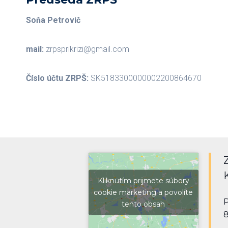
Soňa Petrovič
mail:
zrpsprikrizi@gmail.com
Číslo účtu ZRPŠ:
SK5183300000002200864670
Kliknutím prijmete súbory
cookie marketing a povolíte
P
tento obsah
8