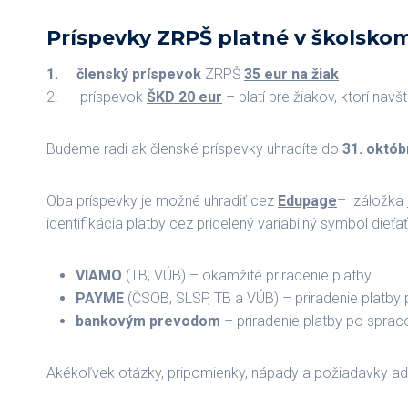
Príspevky ZRPŠ
platné v školsko
1.
členský príspevok
ZRPŠ
35 eur na žiak
2. príspevok
ŠKD 20 eur
– platí pre žiakov, ktorí navš
Budeme radi ak členské príspevky uhradíte do
31. októ
Oba príspevky je možné uhradiť cez
Edupage
– záložka
identifikácia platby cez pridelený variabilný symbol dieťa
VIAMO
(TB, VÚB) – okamžité priradenie platby
PAYME
(ČSOB, SLSP, TB a VÚB) – priradenie platby
bankovým prevodom
– priradenie platby po sprac
Akékoľvek otázky, pripomienky, nápady a požiadavky ad