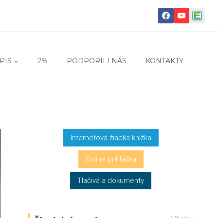
PIS
2%
PODPORILI NÁS
KONTAKTY
Internetová žiacka knižka
Online prihláška
Tlačivá a dokumenty