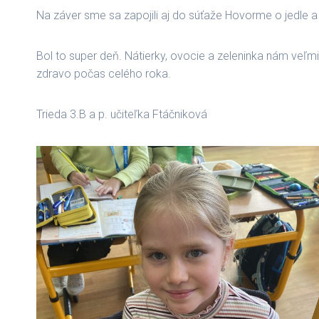
Na záver sme sa zapojili aj do súťaže Hovorme o jedle a 
Bol to super deň. Nátierky, ovocie a zeleninka nám veľmi c
zdravo počas celého roka.
Trieda 3.B a p. učiteľka Ftáčniková