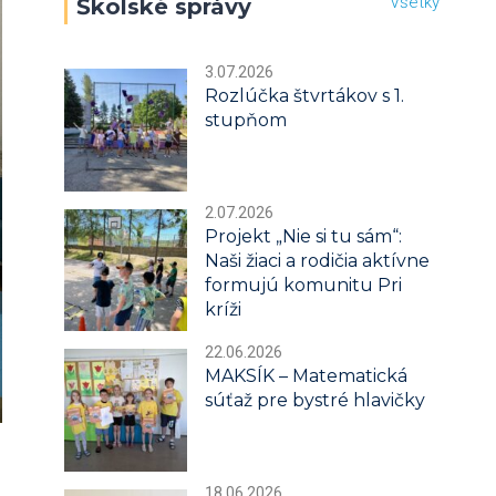
Všetky
Školské správy
3.07.2026
Rozlúčka štvrtákov s 1.
stupňom
2.07.2026
Projekt „Nie si tu sám“:
Naši žiaci a rodičia aktívne
formujú komunitu Pri
kríži
22.06.2026
MAKSÍK – Matematická
súťaž pre bystré hlavičky
18.06.2026