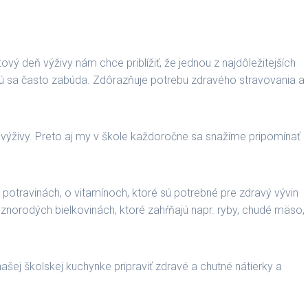
vý deň výživy nám chce priblížiť, že jednou z najdôležitejších
orú sa často zabúda. Zdôrazňuje potrebu zdravého stravovania a
j výživy. Preto aj my v škole každoročne sa snažíme pripomínať
 potravinách, o vitamínoch, ktoré sú potrebné pre zdravý vývin
ôznorodých bielkovinách, ktoré zahŕňajú napr. ryby, chudé mäso,
ašej školskej kuchynke pripraviť zdravé a chutné nátierky a