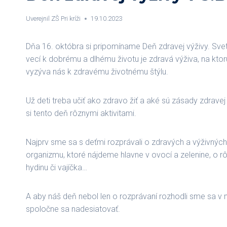
Uverejnil
ZŠ Pri kríži
19.10.2023
Dňa 16. októbra si pripomíname Deň zdravej výživy. Sveto
vecí k dobrému a dlhému životu je zdravá výživa, na kt
vyzýva nás k zdravému životnému štýlu.
Už deti treba učiť ako zdravo žiť a aké sú zásady zdrave
si tento deň rôznymi aktivitami.
Najprv sme sa s deťmi rozprávali o zdravých a výživných
organizmu, ktoré nájdeme hlavne v ovocí a zelenine, o r
hydinu či vajíčka…
A aby náš deň nebol len o rozprávaní rozhodli sme sa v n
spoločne sa nadesiatovať.