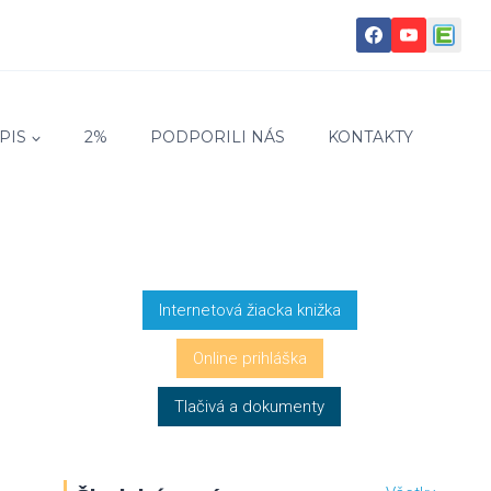
PIS
2%
PODPORILI NÁS
KONTAKTY
Internetová žiacka knižka
Online prihláška
Tlačivá a dokumenty