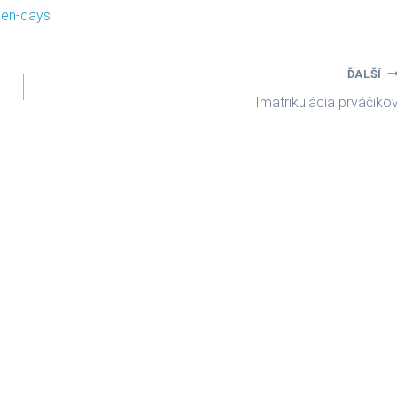
pen-days
ĎALŠÍ
Imatrikulácia prváčiko