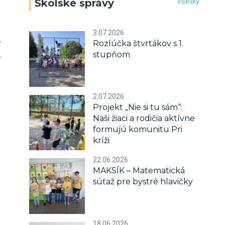
Všetky
Školské správy
3.07.2026
Rozlúčka štvrtákov s 1.
stupňom
v
2.07.2026
Projekt „Nie si tu sám“:
Naši žiaci a rodičia aktívne
formujú komunitu Pri
kríži
22.06.2026
MAKSÍK – Matematická
súťaž pre bystré hlavičky
18.06.2026