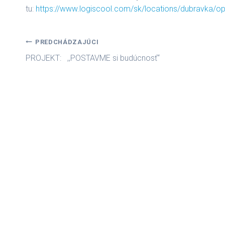
tu:
https://www.logiscool.com/sk/locations/dubravka/o
Navigácia
PREDCHÁDZAJÚCI
PROJEKT: ,,POSTAVME si budúcnosť“
v
článku