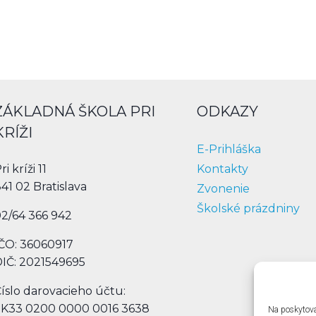
ZÁKLADNÁ ŠKOLA PRI
ODKAZY
KRÍŽI
E-Prihláška
Kontakty
ri kríži 11
41 02 Bratislava
Zvonenie
Školské prázdniny
2/64 366 942
ČO: 36060917
IČ: 2021549695
íslo darovacieho účtu:
SK33 0200 0000 0016 3638
Na poskytova