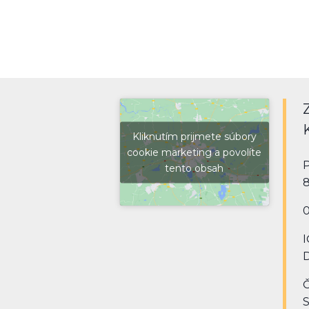
Kliknutím prijmete súbory
cookie marketing a povolíte
P
tento obsah
8
0
I
D
Č