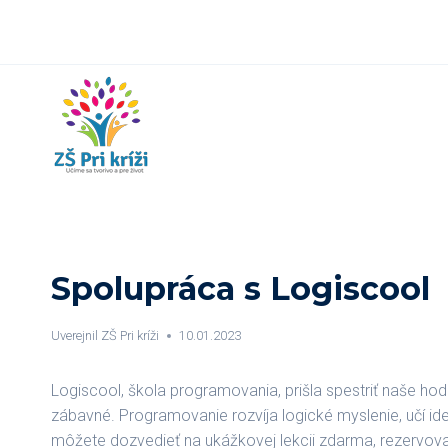
Skip
to
content
Spolupráca s Logiscool
Uverejnil
ZŠ Pri kríži
10.01.2023
Logiscool, škola programovania, prišla spestriť naše ho
zábavné. Programovanie rozvíja logické myslenie, učí id
môžete dozvedieť na ukážkovej lekcii zdarma, rezervova