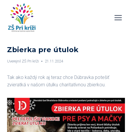
Skip
to
content
Zbierka pre útulok
Uverejnil
ZŠ Pri kríži
21.11.2024
Tak ako každý rok aj teraz chce Dúbravka potešiť
zvieratká v našom útulku charitatívnou zbierkou.