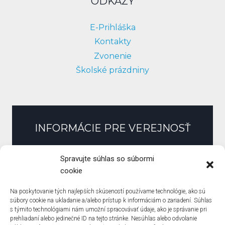
ODKAZY
E-Prihláška
Kontakty
Zvonenie
Školské prázdniny
INFORMÁCIE PRE VEREJNOSŤ
Slobodný prístup k informáciám
Spravujte súhlas so súbormi
Zmluvy, faktúry, objednávky
cookie
Pracovné ponuky
Na poskytovanie tých najlepších skúseností používame technológie, ako sú
Verejné obstarávanie
súbory cookie na ukladanie a/alebo prístup k informáciám o zariadení. Súhlas
s týmito technológiami nám umožní spracovávať údaje, ako je správanie pri
Zásady ochrany osobných údajov
prehliadaní alebo jedinečné ID na tejto stránke. Nesúhlas alebo odvolanie