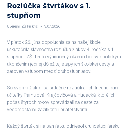
Rozlúčka štvrtákov s 1.
stupňom
Uverejnil
ZŠ Pri kríži
3.07.2026
V piatok 26. júna dopoludnia sa na našej škole
uskutočnila slávnostná rozlúčka žiakov 4. ročníka s 1.
stupňom ZŠ. Tento výnimočný okamih bol symbolickým
ukončením jednej dôležitej etapy ich školskej cesty a
zároveň vstupom medzi druhostupniarov.
So svojimi žiakmi sa srdečne rozlúčili aj ich triedne pani
učiteľky Pamulová, Krajčovičová a Hudacká, ktoré ich
počas štyroch rokov sprevádzali na ceste za
vedomosťami, zážitkami i priateľstvami.
Každý štvrták si na pamiatku odniesol druhostupniarsku