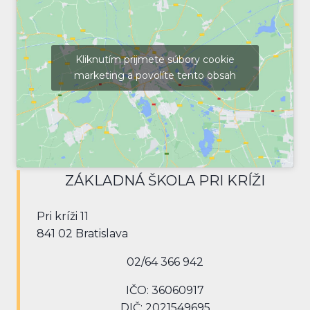
Kliknutím prijmete súbory cookie
marketing a povolíte tento obsah
ZÁKLADNÁ ŠKOLA PRI KRÍŽI
Pri kríži 11
841 02 Bratislava
02/64 366 942
IČO: 36060917
DIČ: 2021549695