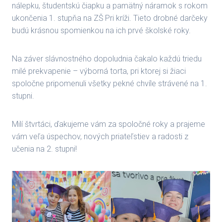
nálepku, študentskú čiapku a pamätný náramok s rokom
ukončenia 1. stupňa na ZŠ Pri kríži. Tieto drobné darčeky
budú krásnou spomienkou na ich prvé školské roky.
Na záver slávnostného dopoludnia čakalo každú triedu
milé prekvapenie – výborná torta, pri ktorej si žiaci
spoločne pripomenuli všetky pekné chvíle strávené na 1.
stupni.
Milí štvrtáci, ďakujeme vám za spoločné roky a prajeme
vám veľa úspechov, nových priateľstiev a radosti z
učenia na 2. stupni!