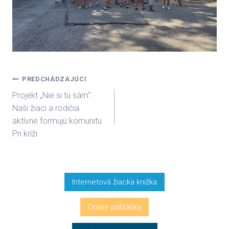
Navigácia
PREDCHÁDZAJÚCI
Projekt „Nie si tu sám“:
v
Naši žiaci a rodičia
aktívne formujú komunitu
článku
Pri kríži
Internetová žiacka knižka
Online prihláška