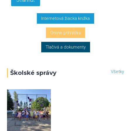
Internetová žiacka knižka
Online prihláška
Tlačivá a dokumenty
Všetky
Školské správy