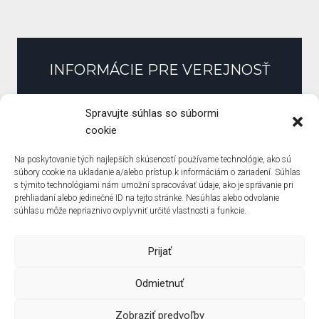
INFORMÁCIE PRE VEREJNOSŤ
Slobodný prístup k informáciám
Spravujte súhlas so súbormi
Zmluvy, faktúry, objednávky
cookie
Pracovné ponuky
Na poskytovanie tých najlepších skúseností používame technológie, ako sú
Verejné obstarávanie
súbory cookie na ukladanie a/alebo prístup k informáciám o zariadení. Súhlas
s týmito technológiami nám umožní spracovávať údaje, ako je správanie pri
Zásady ochrany osobných údajov
prehliadaní alebo jedinečné ID na tejto stránke. Nesúhlas alebo odvolanie
Zásady používania súborov cookie (EÚ)
súhlasu môže nepriaznivo ovplyvniť určité vlastnosti a funkcie.
Prijať
Odmietnuť
© Základná škola Pri Kríži ? created by
Solo Solutions
Zobraziť predvoľby