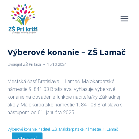
Skip
to
content
Výberové konanie – ZŠ Lamač
Uverejnil
ZŠ Pri kríži
15.10.2024
Mestská časť Bratislava – Lamač, Malokarpatské
námestie 9, 841 03 Bratislava, vyhlasuje výberové
konanie na obsadenie funkcie riaditeľa/ky Základnej
školy, Malokarpatské námestie 1, 841 03 Bratislava s
nástupom od 01. januára 2025.
Výberové konanie_riaditeľ_ZŠ_Malokarpatské_námestie_1_Lamač
Stiahnuť