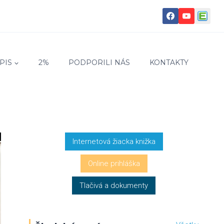
PIS
2%
PODPORILI NÁS
KONTAKTY
Internetová žiacka knižka
Online prihláška
Tlačivá a dokumenty