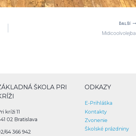
ĎALŠÍ
Midicoolvolejba
ZÁKLADNÁ ŠKOLA PRI
ODKAZY
KRÍŽI
E-Prihláška
Kontakty
ri kríži 11
41 02 Bratislava
Zvonenie
Školské prázdniny
2/64 366 942