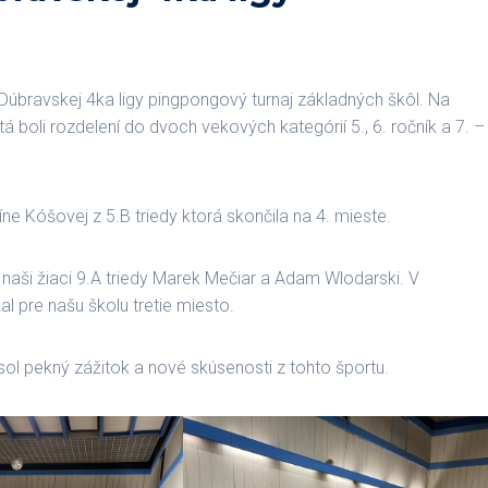
 Dúbravskej 4ka ligy pingpongový turnaj základných škôl. Na
tá boli rozdelení do dvoch vekových kategórií 5., 6. ročník a 7. –
íne Kóšovej z 5.B triedy ktorá skončila na 4. mieste.
aja naši žiaci 9.A triedy Marek Mečiar a Adam Wlodarski. V
l pre našu školu tretie miesto.
sol pekný zážitok a nové skúsenosti z tohto športu.