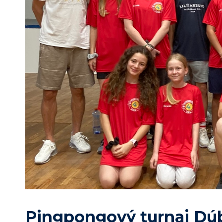
Pingpongový turnaj Dúb