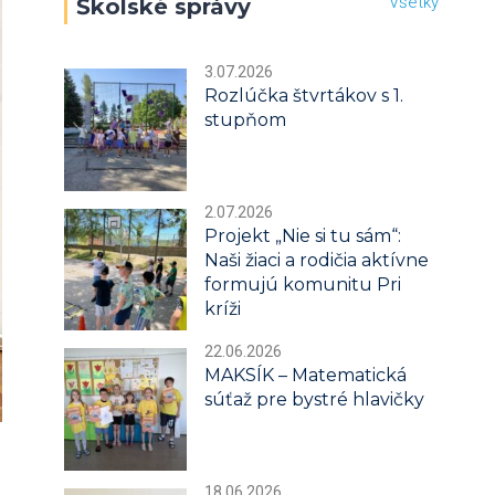
Všetky
Školské správy
3.07.2026
Rozlúčka štvrtákov s 1.
stupňom
2.07.2026
Projekt „Nie si tu sám“:
Naši žiaci a rodičia aktívne
formujú komunitu Pri
kríži
22.06.2026
MAKSÍK – Matematická
súťaž pre bystré hlavičky
18.06.2026