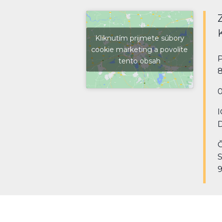
Kliknutím prijmete súbory
cookie marketing a povolíte
P
tento obsah
8
0
I
D
Č
9