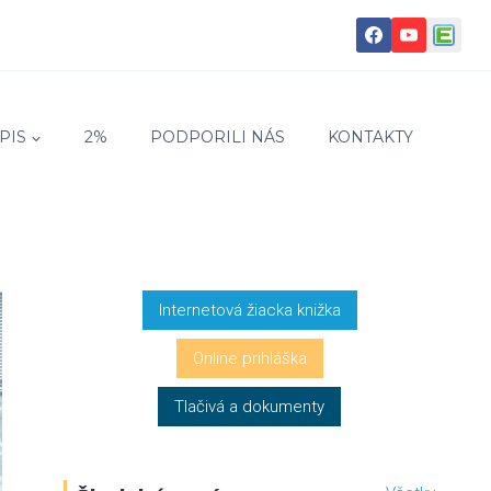
PIS
2%
PODPORILI NÁS
KONTAKTY
Internetová žiacka knižka
Online prihláška
Tlačivá a dokumenty