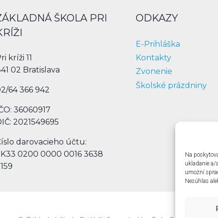
ZÁKLADNÁ ŠKOLA PRI
ODKAZY
KRÍŽI
E-Prihláška
Kontakty
ri kríži 11
41 02 Bratislava
Zvonenie
Školské prázdniny
2/64 366 942
ČO: 36060917
IČ: 2021549695
íslo darovacieho účtu:
SK33 0200 0000 0016 3638
Na poskytova
ukladanie a/
159
umožní spraco
Nesúhlas aleb