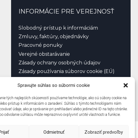
INFORMÁCIE PRE VEREJNOSŤ
Slobodný prístup k informáciám
Zmluvy, faktúry, objednávky
Pracovné ponuky
Verejné obstarávanie
Zásady ochrany osobných údajov
Zásady používania súborov cookie (EÚ)
Spravujte súhlas so súbormi cookie
nie tých najlepších skúseností používame technológie, ako sú súbory cookie na
alebo prístup k informáciám o zariadení. Súhlas s týmito technológiami nám
vávať údaje, ako je správanie pri prehliadaní alebo jedinečné ID na tejto stránke.
o odvolanie súhlasu môže nepriaznivo ovplyvniť určité vlastnosti a funkcie.
Prijať
Odmietnuť
Zobraziť predvoľby