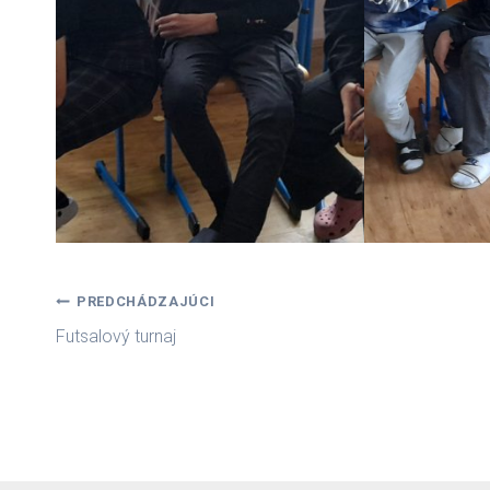
Navigácia
PREDCHÁDZAJÚCI
Futsalový turnaj
v
článku