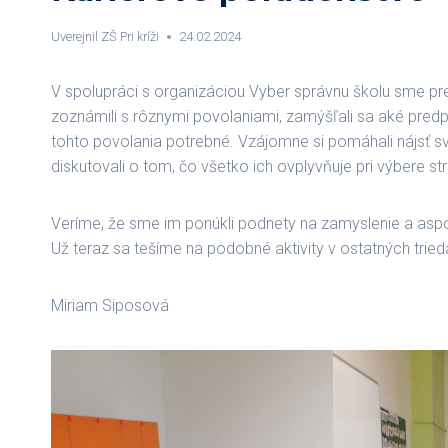
Uverejnil
ZŠ Pri kríži
24.02.2024
V spolupráci s organizáciou Vyber správnu školu sme pre 
zoznámili s rôznymi povolaniami, zamýšľali sa aké predp
tohto povolania potrebné. Vzájomne si pomáhali nájsť svoje 
diskutovali o tom, čo všetko ich ovplyvňuje pri výbere st
Veríme, že sme im ponúkli podnety na zamyslenie a asp
Už teraz sa tešíme na podobné aktivity v ostatných tri
Miriam Siposová