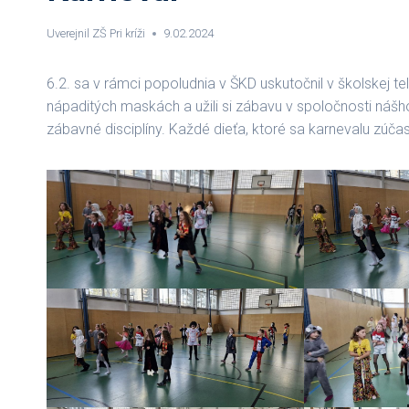
Uverejnil
ZŠ Pri kríži
9.02.2024
6.2. sa v rámci popoludnia v ŠKD uskutočnil v školskej tel
nápaditých maskách a užili si zábavu v spoločnosti nášho 
zábavné disciplíny. Každé dieťa, ktoré sa karnevalu zúčas