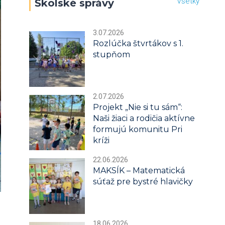
Všetky
Školské správy
3.07.2026
Rozlúčka štvrtákov s 1.
stupňom
2.07.2026
Projekt „Nie si tu sám“:
Naši žiaci a rodičia aktívne
formujú komunitu Pri
kríži
22.06.2026
MAKSÍK – Matematická
súťaž pre bystré hlavičky
18.06.2026