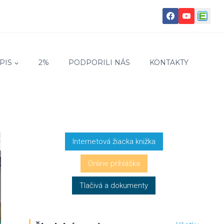
PIS
2%
PODPORILI NÁS
KONTAKTY
Internetová žiacka knižka
Online prihláška
Tlačivá a dokumenty