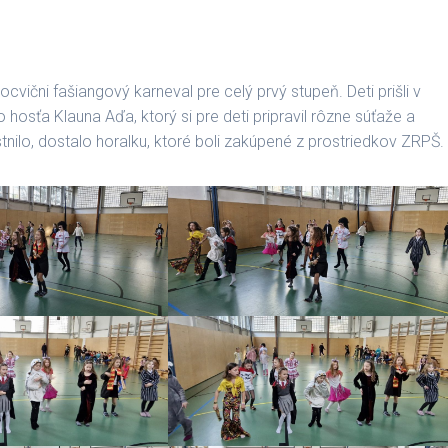
ocvični fašiangový karneval pre celý prvý stupeň. Deti prišli v
hosťa Klauna Aďa, ktorý si pre deti pripravil rôzne súťaže a
tnilo, dostalo horalku, ktoré boli zakúpené z prostriedkov ZRPŠ.