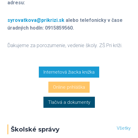
adresu:
syrovatkova@prikrizi.sk
alebo telefonicky v čase
úradných hodín: 0915859560.
Ďakujeme za porozumenie, vedenie školy. ZŠ Pri kríži.
Internetová žiacka knižka
Online prihláška
Tlačivá a dokumenty
Všetky
Školské správy