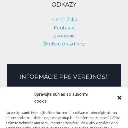
ODKAZY
E-Prihláška
Kontakty
Zvonenie
Školské prázdniny
INFORMÁCIE PRE VEREJNOSŤ
Slobodný prístup k informáciám
Spravujte súhlas so súbormi
Zmluvy, faktúry, objednávky
cookie
Pracovné ponuky
Na poskytovanie tých najlepších skúseností používame technológie, ako sú
Verejné obstarávanie
súbory cookie na ukladanie a/alebo prístup k informáciám o zariadení. Súhlas
s týmito technológiami nám umožní spracovávať údaje, ako je správanie pri
Zásady ochrany osobných údajov