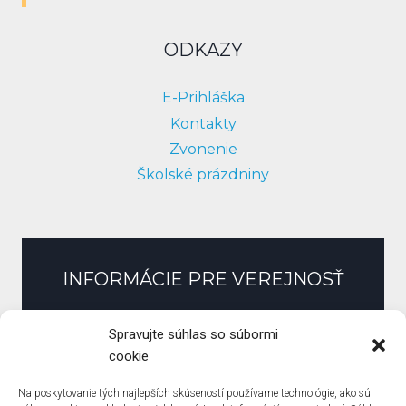
ODKAZY
E-Prihláška
Kontakty
Zvonenie
Školské prázdniny
INFORMÁCIE PRE VEREJNOSŤ
Slobodný prístup k informáciám
Spravujte súhlas so súbormi
Zmluvy, faktúry, objednávky
cookie
Pracovné ponuky
Na poskytovanie tých najlepších skúseností používame technológie, ako sú
Verejné obstarávanie