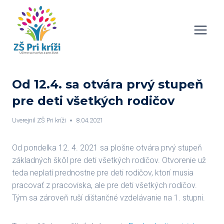
Skip
to
content
Od 12.4. sa otvára prvý stupeň
pre deti všetkých rodičov
Uverejnil
ZŠ Pri kríži
8.04.2021
Od pondelka 12. 4. 2021 sa plošne otvára prvý stupeň
základných škôl pre deti všetkých rodičov. Otvorenie už
teda neplatí prednostne pre deti rodičov, ktorí musia
pracovať z pracoviska, ale pre deti všetkých rodičov.
Tým sa zároveň ruší dištančné vzdelávanie na 1. stupni.