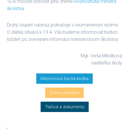
Tu si môžete prečítať plné znenie
Rozhodnutia ministra
školstva
.
Druhý stupeň nateraz pokračuje v nezmenenom režime.
O ďalšej situácii k 19.4. Vás budeme informovať budúci
týždeň po zverejnení informácií ministerstvom školstva.
Mgr. Iveta Mikšíková
riaditeľka školy
Internetová žiacka knižka
Online prihláška
Tlačivá a dokumenty