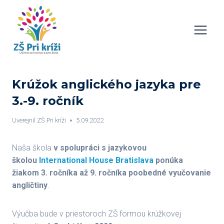
Skip
to
content
Krúžok anglického jazyka pre
3.-9. ročník
Uverejnil
ZŠ Pri kríži
5.09.2022
Naša škola
v spolupráci s jazykovou
školou
International House Bratislava
ponúka
žiakom 3. ročníka až 9. ročníka poobedné vyučovanie
angličtiny
.
Výučba bude v priestoroch ZŠ formou krúžkovej