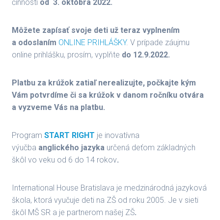
činnosti
od 3. októbra 2022.
Môžete zapísať svoje deti už teraz vyplnením
a odoslaním
ONLINE PRIHLÁŠKY
. V prípade záujmu
online prihlášku, prosím, vyplňte
do 12.9.2022.
Platbu za krúžok zatiaľ nerealizujte, počkajte kým
Vám potvrdíme či sa krúžok v danom ročníku otvára
a vyzveme Vás na platbu.
Program
START RIGHT
je inovatívna
výučba
anglického jazyka
určená deťom základných
škôl vo veku od 6 do 14 rokov
.
International House Bratislava je medzinárodná jazyková
škola, ktorá vyučuje deti na ZŠ od roku 2005. Je v sieti
škôl MŠ SR a je partnerom našej ZŠ
.