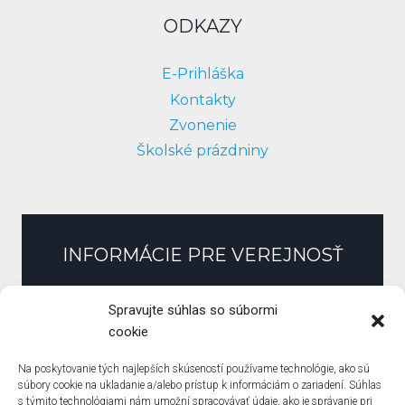
ODKAZY
E-Prihláška
Kontakty
Zvonenie
Školské prázdniny
INFORMÁCIE PRE VEREJNOSŤ
Slobodný prístup k informáciám
Spravujte súhlas so súbormi
Zmluvy, faktúry, objednávky
cookie
Pracovné ponuky
Na poskytovanie tých najlepších skúseností používame technológie, ako sú
Verejné obstarávanie
súbory cookie na ukladanie a/alebo prístup k informáciám o zariadení. Súhlas
s týmito technológiami nám umožní spracovávať údaje, ako je správanie pri
Zásady ochrany osobných údajov