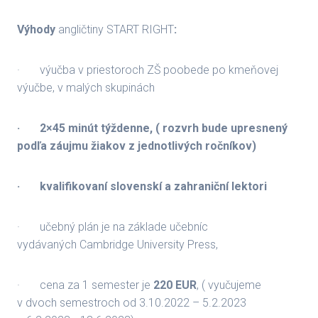
Výhody
angličtiny START RIGHT
:
· výučba v priestoroch ZŠ poobede po kmeňovej
výučbe, v malých skupinách
·
2×45 minút týždenne, ( rozvrh bude upresnený
podľa záujmu žiakov z jednotlivých ročníkov)
·
kvalifikovaní slovenskí a zahraniční lektori
· učebný plán je na základe učebníc
vydávaných Cambridge University Press,
· cena za 1 semester je
220 EUR
, ( vyučujeme
v dvoch semestroch od 3.10.2022 – 5.2.2023