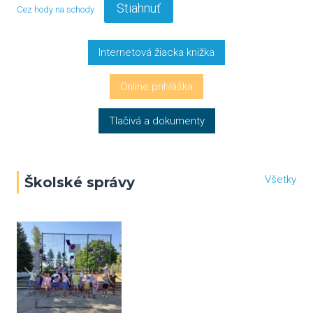
Stiahnuť
Cez hody na schody
Internetová žiacka knižka
Online prihláška
Tlačivá a dokumenty
Všetky
Školské správy