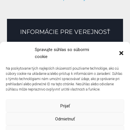
INFORMÁCIE PRE VEREJNOSŤ
Slobodný prístup k informáciám
Spravujte súhlas so súbormi
Zmluvy, faktúry, objednávky
cookie
Pracovné ponuky
Na poskytovanie tých najlepších skúseností používame technológie, ako sú
Verejné obstarávanie
súbory cookie na ukladanie a/alebo prístup k informáciám o zariadení. Súhlas
s týmito technológiami nám umožní spracovávať údaje, ako je správanie pri
Zásady ochrany osobných údajov
prehliadaní alebo jedinečné ID na tejto stránke. Nesúhlas alebo odvolanie
Zásady používania súborov cookie (EÚ)
súhlasu môže nepriaznivo ovplyvniť určité vlastnosti a funkcie.
Prijať
Odmietnuť
© Základná škola Pri Kríži ? created by
Solo Solutions