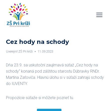
Skip
to
content
Cez hody na schody
Uverejnil
ZŠ Pri kríži
11.09.2023
Dňa 23.9. sa uskutoční zaujímavá súťaž „Cez hody na
schody“ konaná pod záštitou starostu Dúbravky RNDr.
Martina Zaťoviča. Hlavnú úlohu si v súťaži zahrajú schody
do IUVENTY.
Propozície súťaže si môžete pozrieť tu.