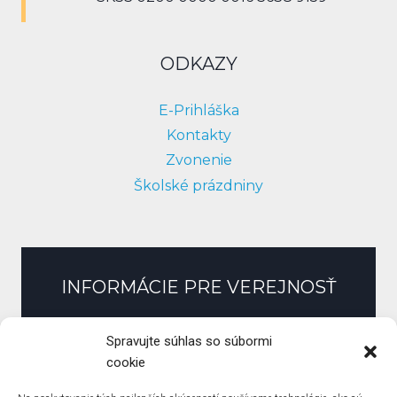
ODKAZY
E-Prihláška
Kontakty
Zvonenie
Školské prázdniny
INFORMÁCIE PRE VEREJNOSŤ
Slobodný prístup k informáciám
Spravujte súhlas so súbormi
Zmluvy, faktúry, objednávky
cookie
Pracovné ponuky