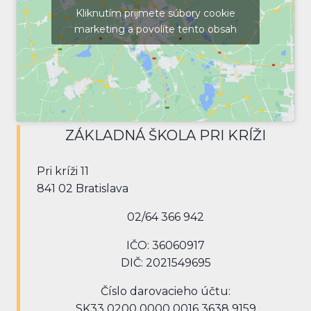
Kliknutím prijmete súbory cookie
marketing a povolíte tento obsah
ZÁKLADNÁ ŠKOLA PRI KRÍŽI
Pri kríži 11
841 02 Bratislava
02/64 366 942
IČO: 36060917
DIČ: 2021549695
Číslo darovacieho účtu:
SK33 0200 0000 0016 3638 9159