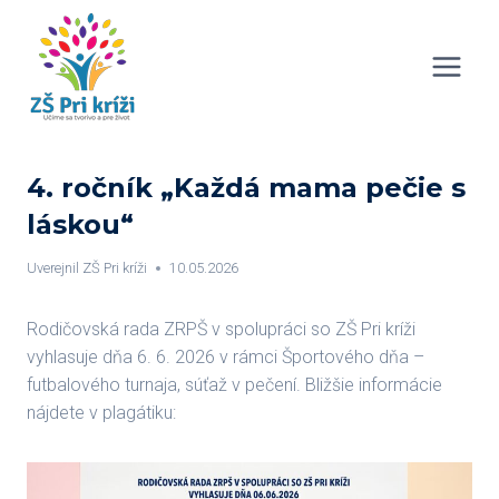
Skip
to
content
4. ročník „Každá mama pečie s
láskou“
Uverejnil
ZŠ Pri kríži
10.05.2026
Rodičovská rada ZRPŠ v spolupráci so ZŠ Pri kríži
vyhlasuje dňa 6. 6. 2026 v rámci Športového dňa –
futbalového turnaja, súťaž v pečení. Bližšie informácie
nájdete v plagátiku: