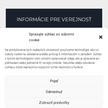
INFORMÁCIE PRE VEREJNOSŤ
Slobodný prístup k informáciám
Spravujte súhlas so súbormi
Zmluvy, faktúry, objednávky
cookie
Pracovné ponuky
Na poskytovanie tých najlepších skúseností používame technológie, ako sú
Verejné obstarávanie
súbory cookie na ukladanie a/alebo prístup k informáciám o zariadení. Súhlas
s týmito technológiami nám umožní spracovávať údaje, ako je správanie pri
Zásady ochrany osobných údajov
prehliadaní alebo jedinečné ID na tejto stránke. Nesúhlas alebo odvolanie
Zásady používania súborov cookie (EÚ)
súhlasu môže nepriaznivo ovplyvniť určité vlastnosti a funkcie.
Prijať
Odmietnuť
© Základná škola Pri Kríži ? created by
Solo Solutions
Zobraziť predvoľby