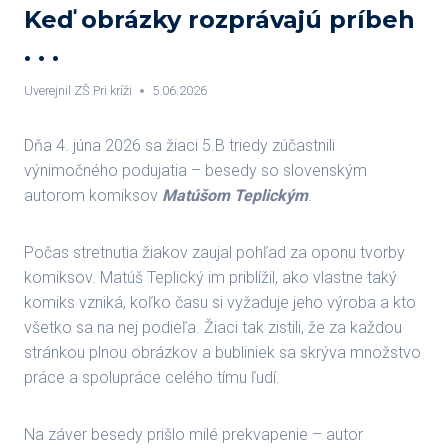
Keď obrázky rozprávajú príbeh
. . .
Uverejnil
ZŠ Pri kríži
5.06.2026
Dňa 4. júna 2026 sa žiaci 5.B triedy zúčastnili
výnimočného podujatia – besedy so slovenským
autorom komiksov
Matúšom Teplickým
.
Počas stretnutia žiakov zaujal pohľad za oponu tvorby
komiksov. Matúš Teplický im priblížil, ako vlastne taký
komiks vzniká, koľko času si vyžaduje jeho výroba a kto
všetko sa na nej podieľa. Žiaci tak zistili, že za každou
stránkou plnou obrázkov a bubliniek sa skrýva množstvo
práce a spolupráce celého tímu ľudí.
Na záver besedy prišlo milé prekvapenie – autor