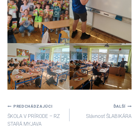
Navigácia
PREDCHÁDZAJÚCI
ĎALŠÍ
ŠKOLA V PRÍRODE – RZ
Slávnosť ŠLABIKÁRA
v
STARÁ MYJAVA
článku