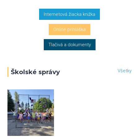
Internetová žiacka knižka
Online prihláška
Tlačivá a dokumenty
Všetky
Školské správy