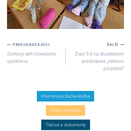
Navigácia
PREDCHÁDZAJÚCI
ĎALŠÍ
Svetový deň Downovho
Žiaci 9.A na divadelnom
v
syndrómu
predstavení „Hitlerov
prezident“
článku
Internetová žiacka knižka
Online prihláška
Tlačivá a dokumenty