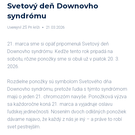
Svetový deň Downovho
syndrómu
Uverejnil
ZŠ Pri kríži
21.03.2026
21. marca sme si opäť pripomenuli Svetový deň
Downovho syndrómu. Keďže tento rok pripadá na
sobotu, rôzne ponožky sme si obuli už v piatok 20. 3.
2026.
Rozdielne ponožky sú symbolom Svetového dňa
Downovho syndrómu, pretože ľudia s týmto syndrómom
majú o jeden 21. chromozóm navyše. Ponožková výzva
sa každoročne koná 21. marca a vyjadruje oslavu
ľudskej jedinečnosti. Nosením dvoch odlišných ponožiek
dávame najavo, že každý z nás je iný – a práve to robí
svet pestrejším.