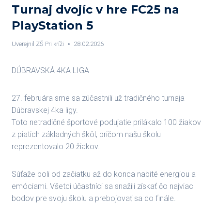
Turnaj dvojíc v hre FC25 na
PlayStation 5
Uverejnil
ZŠ Pri kríži
28.02.2026
DÚBRAVSKÁ 4KA LIGA
27. februára sme sa zúčastnili už tradičného turnaja
Dúbravskej 4ka ligy.
Toto netradičné športové podujatie prilákalo 100 žiakov
z piatich základných škôl, pričom našu školu
reprezentovalo 20 žiakov.
Súťaže boli od začiatku až do konca nabité energiou a
emóciami. Všetci účastníci sa snažili získať čo najviac
bodov pre svoju školu a prebojovať sa do finále.