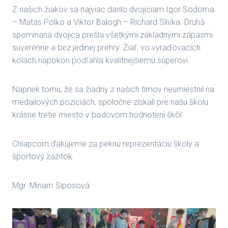
Z našich žiakov sa najviac darilo dvojiciam Igor Sodoma
– Matas Polko a Viktor Balogh – Richard Slivka. Druhá
spomínaná dvojica prešla všetkými základnými zápasmi
suverénne a bez jedinej prehry. Žiaľ, vo vyraďovacích
kolách napokon podľahla kvalitnejšiemu súperovi.
Napriek tomu, že sa žiadny z našich tímov neumiestnil na
medailových pozíciách, spoločne získali pre našu školu
krásne tretie miesto v bodovom hodnotení škôl.
Chlapcom ďakujeme za peknú reprezentáciu školy a
športový zážitok.
Mgr. Miriam Siposová