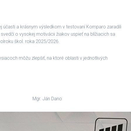
nej účasti a krásnym výsledkom v testovaní Komparo zaradili
vedčí o vysokej motivácii žiakov uspieť na blížiacich sa
polroku škol. roka 2025/2026.
acoch môžu zlepšiť, na ktoré oblasti v jednotlivých
 Dano