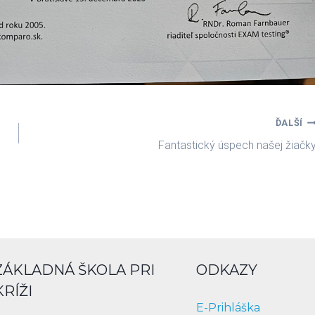
ĎALŠÍ
Fantastický úspech našej žiačk
ZÁKLADNÁ ŠKOLA PRI
ODKAZY
KRÍŽI
E-Prihláška