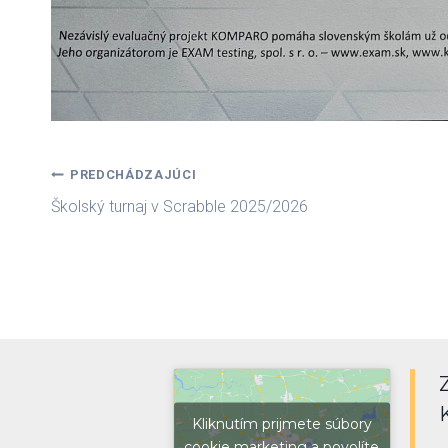
Navigácia
PREDCHÁDZAJÚCI
Školský turnaj v Scrabble 2025/2026
v
článku
Kliknutím prijmete súbory
cookie marketing a povolíte