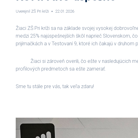
Uverejnil
ZŠ Pri kríži
22.01.2026
Žiaci ZŠ Pri kríži sa na základe svojej vysokej dobrovoľ
medzi 25% najúspešnejších škôl naprieč Slovenskom, čo s
prijímačkách a v Testovaní 9, ktoré ich čakajú v druhom 
Žiaci si zároveň overili, čo ešte v nasledujúcich mesi
profilových predmetoch sa ešte zamerať.
Sme tu stále pre vás, tak veľa zdaru!
Mgr. Ján