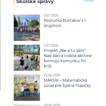
Všetky
Školské správy
3.07.2026
Rozlúčka štvrtákov s 1.
stupňom
2.07.2026
Projekt „Nie si tu sám“:
Naši žiaci a rodičia aktívne
formujú komunitu Pri
kríži
22.06.2026
MAKSÍK – Matematická
súťaž pre bystré hlavičky
18.06.2026