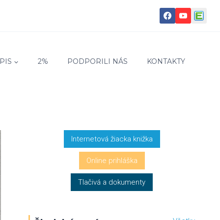
PIS
2%
PODPORILI NÁS
KONTAKTY
Internetová žiacka knižka
Online prihláška
Tlačivá a dokumenty