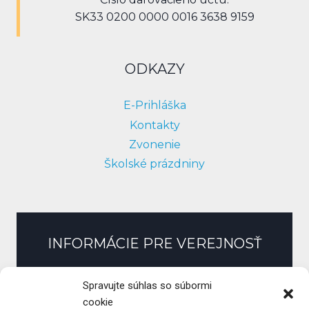
SK33 0200 0000 0016 3638 9159
ODKAZY
E-Prihláška
Kontakty
Zvonenie
Školské prázdniny
INFORMÁCIE PRE VEREJNOSŤ
Slobodný prístup k informáciám
Spravujte súhlas so súbormi
Zmluvy, faktúry, objednávky
cookie