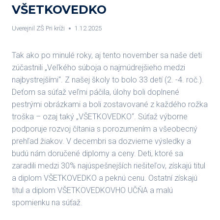
VŠETKOVEDKO
Uverejnil
ZŠ Pri kríži
1.12.2025
Tak ako po minulé roky, aj tento november sa naše deti
zúčastnili „Veľkého súboja o najmúdrejšieho medzi
najbystrejšími“. Z našej školy to bolo 33 detí (2. -4. roč.).
Deťom sa súťaž veľmi páčila, úlohy boli doplnené
pestrými obrázkami a boli zostavované z každého rožka
troška – ozaj taký „VŠETKOVEDKO“. Súťaž výborne
podporuje rozvoj čítania s porozumením a všeobecný
prehľad žiakov. V decembri sa dozvieme výsledky a
budú nám doručené diplomy a ceny. Deti, ktoré sa
zaradili medzi 30% najúspešnejších riešiteľov, získajú titul
a diplom VŠETKOVEDKO a peknú cenu. Ostatní získajú
titul a diplom VŠETKOVEDKOVHO UČŇA a malú
spomienku na súťaž.