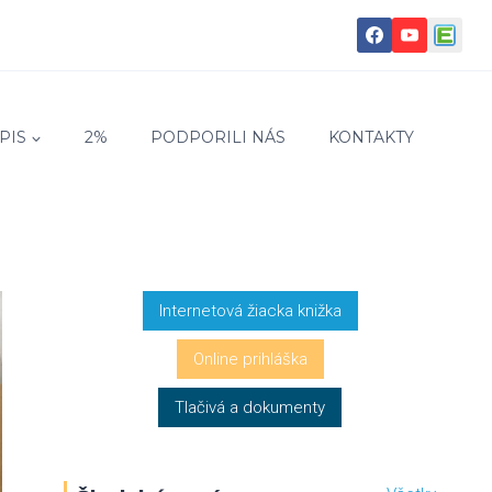
PIS
2%
PODPORILI NÁS
KONTAKTY
Internetová žiacka knižka
Online prihláška
Tlačivá a dokumenty