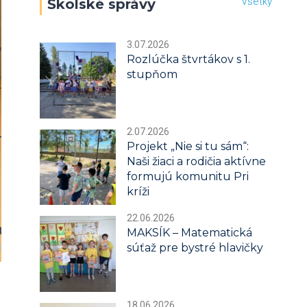
Všetky
Školské správy
3.07.2026
Rozlúčka štvrtákov s 1.
stupňom
2.07.2026
Projekt „Nie si tu sám“:
Naši žiaci a rodičia aktívne
formujú komunitu Pri
kríži
22.06.2026
MAKSÍK – Matematická
súťaž pre bystré hlavičky
18.06.2026