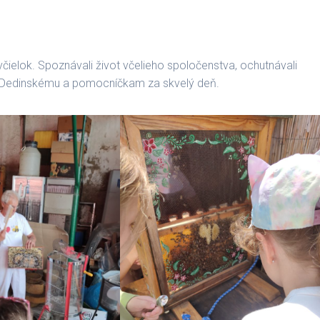
 včielok. Spoznávali život včelieho spoločenstva, ochutnávali
i Dedinskému a pomocníčkam za skvelý deň.