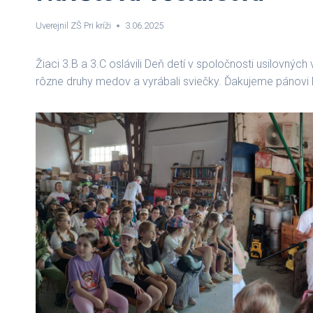
Uverejnil
ZŠ Pri kríži
3.06.2025
Žiaci 3.B a 3.C oslávili Deň detí v spoločnosti usilovných
rôzne druhy medov a vyrábali sviečky. Ďakujeme pánov