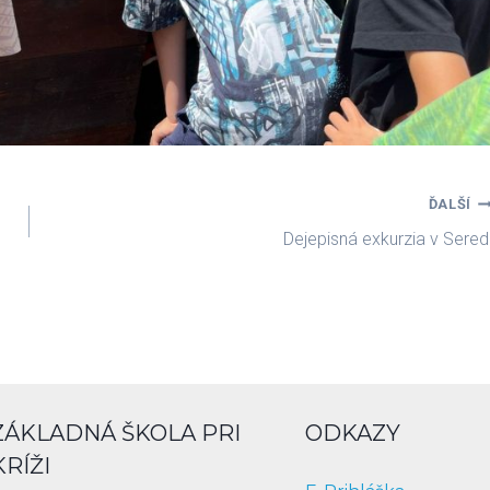
ĎALŠÍ
Dejepisná exkurzia v Sered
ZÁKLADNÁ ŠKOLA PRI
ODKAZY
KRÍŽI