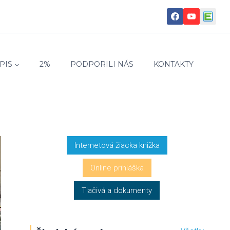
PIS
2%
PODPORILI NÁS
KONTAKTY
Internetová žiacka knižka
Online prihláška
Tlačivá a dokumenty