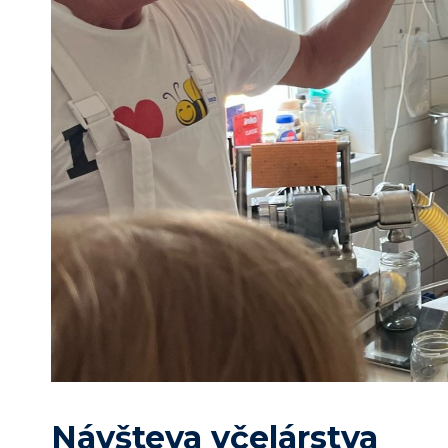
Návšteva včelárstva