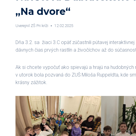
„Na dvore“
Uverejnil
ZŠ Pri kríži
12.02.2025
Dňa 3.2. sa žiaci 3.C opäť zúčastnili pútavej interaktívne
dávnych čias prvých rastlín a živočíchov až do súčasnos
Ak si chcete vypočuť ako spievajú a hrajú na hudobných n
v utorok bola pozvaná do ZUŠ Miloša Ruppeldta, kde sm
krásny zážitok.