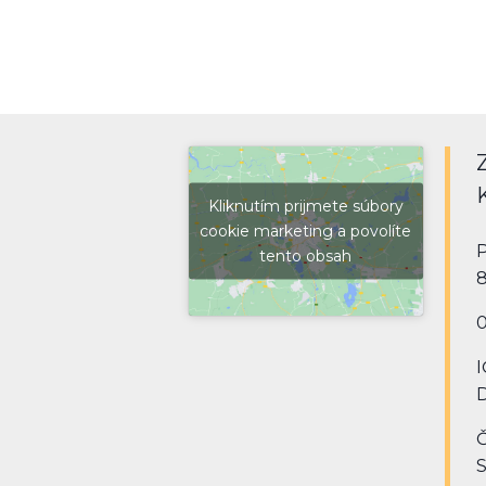
článku
Kliknutím prijmete súbory
cookie marketing a povolíte
P
tento obsah
8
0
I
D
Č