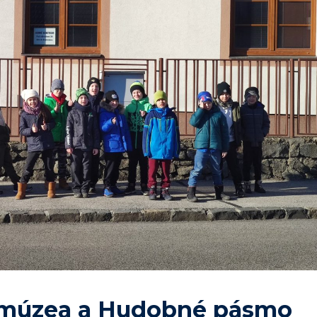
 múzea a Hudobné pásmo