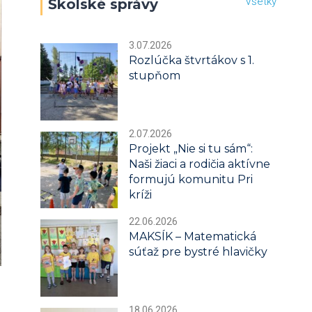
Všetky
Školské správy
3.07.2026
Rozlúčka štvrtákov s 1.
stupňom
2.07.2026
Projekt „Nie si tu sám“:
Naši žiaci a rodičia aktívne
formujú komunitu Pri
kríži
22.06.2026
MAKSÍK – Matematická
súťaž pre bystré hlavičky
18.06.2026