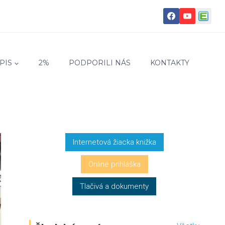
PIS
2%
PODPORILI NÁS
KONTAKTY
Internetová žiacka knižka
Online prihláška
Tlačivá a dokumenty