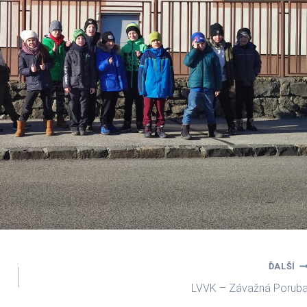
ĎALŠÍ
LVVK – Závažná Porub