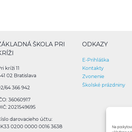
ZÁKLADNÁ ŠKOLA PRI
ODKAZY
KRÍŽI
E-Prihláška
Kontakty
ri kríži 11
41 02 Bratislava
Zvonenie
Školské prázdniny
2/64 366 942
ČO: 36060917
IČ: 2021549695
íslo darovacieho účtu:
SK33 0200 0000 0016 3638
Na poskytova