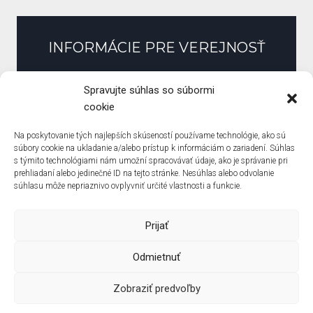
INFORMÁCIE PRE VEREJNOSŤ
Slobodný prístup k informáciám
Spravujte súhlas so súbormi
Zmluvy, faktúry, objednávky
cookie
Pracovné ponuky
Na poskytovanie tých najlepších skúseností používame technológie, ako sú
Verejné obstarávanie
súbory cookie na ukladanie a/alebo prístup k informáciám o zariadení. Súhlas
s týmito technológiami nám umožní spracovávať údaje, ako je správanie pri
Zásady ochrany osobných údajov
prehliadaní alebo jedinečné ID na tejto stránke. Nesúhlas alebo odvolanie
Zásady používania súborov cookie (EÚ)
súhlasu môže nepriaznivo ovplyvniť určité vlastnosti a funkcie.
Prijať
Odmietnuť
© Základná škola Pri Kríži ? created by
Solo Solutions
Zobraziť predvoľby