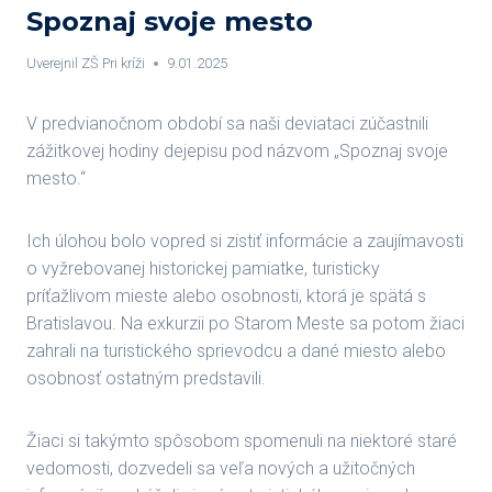
Spoznaj svoje mesto
Uverejnil
ZŠ Pri kríži
9.01.2025
V predvianočnom období sa naši deviataci zúčastnili
zážitkovej hodiny dejepisu pod názvom „Spoznaj svoje
mesto.“
Ich úlohou bolo vopred si zistiť informácie a zaujímavosti
o vyžrebovanej historickej pamiatke, turisticky
príťažlivom mieste alebo osobnosti, ktorá je spätá s
Bratislavou. Na exkurzii po Starom Meste sa potom žiaci
zahrali na turistického sprievodcu a dané miesto alebo
osobnosť ostatným predstavili.
Žiaci si takýmto spôsobom spomenuli na niektoré staré
vedomosti, dozvedeli sa veľa nových a užitočných