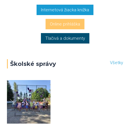
Internetová žiacka knižka
Online prihláška
Tlačivá a dokumenty
Všetky
Školské správy