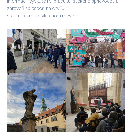
informácií, vyskúšali si prácu turistického sprievodcu a
zároveň sa aspoň na chvíľu
stali turistami vo vlastnom meste.