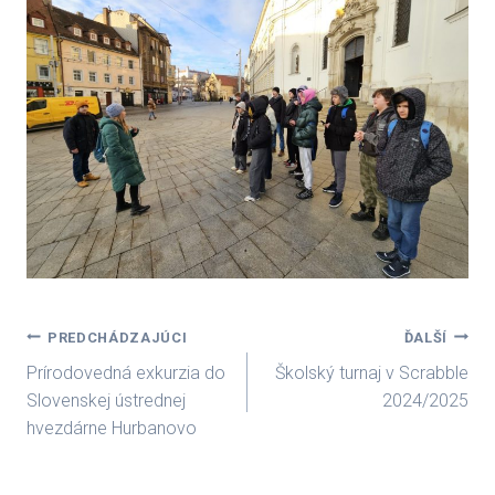
Navigácia
PREDCHÁDZAJÚCI
ĎALŠÍ
Prírodovedná exkurzia do
Školský turnaj v Scrabble
v
Slovenskej ústrednej
2024/2025
hvezdárne Hurbanovo
článku