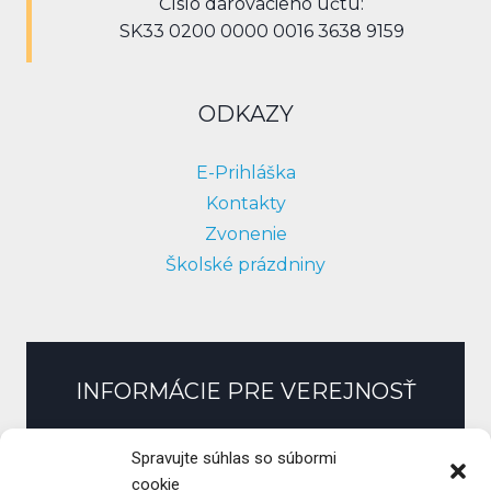
Číslo darovacieho účtu:
SK33 0200 0000 0016 3638 9159
ODKAZY
E-Prihláška
Kontakty
Zvonenie
Školské prázdniny
INFORMÁCIE PRE VEREJNOSŤ
Slobodný prístup k informáciám
Spravujte súhlas so súbormi
Zmluvy, faktúry, objednávky
cookie