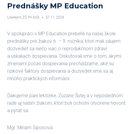
Prednášky MP Education
Uverejnil
ZŠ Pri kríži
27.11.2024
V spolupráci s MP Education prebehli na našej škole
prednášky pre žiakov 6. – 9. ročníka, ktorí mali záujem
dozvedieť sa niečo viac o reprodukčnom zdraví
a úskaliach dospievania. Diskutovali sme o tom, akými
zmenami počas dospievania prechádzame, aké sú
rizikové faktory dospievania a dozvedeli sme sa aj
mnoho praktických informácií.
Ďakujeme pani lektorke, Zuzane Šutej a v neposlednom
rade aj našim žiakom, ktorí boli ochotní otvorene hovoriť
a pýtať sa.
Mgr. Miriam Siposová