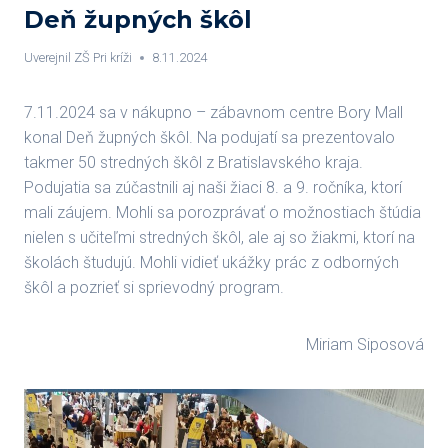
Deň župných škôl
Uverejnil
ZŠ Pri kríži
8.11.2024
7.11.2024 sa v nákupno – zábavnom centre Bory Mall
konal Deň župných škôl. Na podujatí sa prezentovalo
takmer 50 stredných škôl z Bratislavského kraja.
Podujatia sa zúčastnili aj naši žiaci 8. a 9. ročníka, ktorí
mali záujem. Mohli sa porozprávať o možnostiach štúdia
nielen s učiteľmi stredných škôl, ale aj so žiakmi, ktorí na
školách študujú. Mohli vidieť ukážky prác z odborných
škôl a pozrieť si sprievodný program.
Miriam Siposová