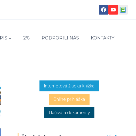
PIS
2%
PODPORILI NÁS
KONTAKTY
Internetová žiacka knižka
Online prihláška
Tlačivá a dokumenty