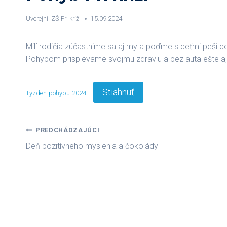
Uverejnil
ZŠ Pri kríži
15.09.2024
Milí rodičia zúčastnime sa aj my a poďme s deťmi peši do
Pohybom prispievame svojmu zdraviu a bez auta ešte aj
Stiahnuť
Tyzden-pohybu-2024
Navigácia
PREDCHÁDZAJÚCI
Deň pozitívneho myslenia a čokolády
v
článku