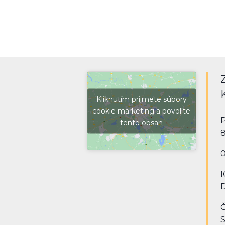
Kliknutím prijmete súbory
cookie marketing a povolíte
P
tento obsah
8
0
I
D
Č