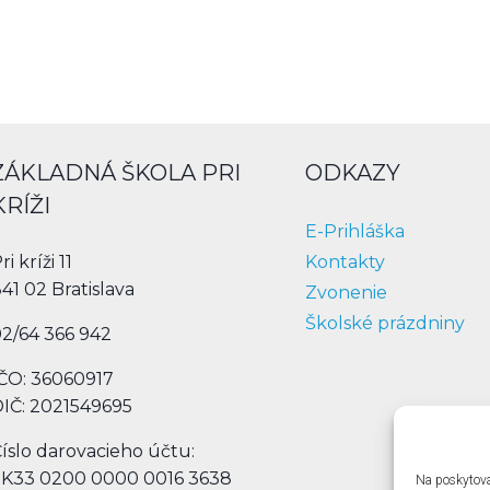
ZÁKLADNÁ ŠKOLA PRI
ODKAZY
KRÍŽI
E-Prihláška
Kontakty
ri kríži 11
41 02 Bratislava
Zvonenie
Školské prázdniny
2/64 366 942
ČO: 36060917
IČ: 2021549695
íslo darovacieho účtu:
SK33 0200 0000 0016 3638
Na poskytova