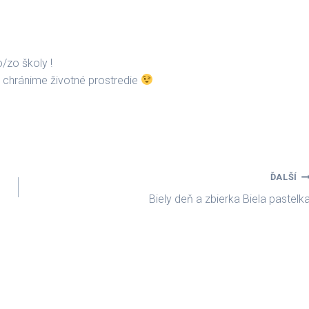
/zo školy !
 chránime životné prostredie
ĎALŠÍ
Biely deň a zbierka Biela pastelk