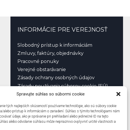
INFORMÁCIE PRE VEREJNOSŤ
Slobodný prístup k informáciám
Zmluvy, faktúry, objednávky
Pracovné ponuky
Verejné obstarávanie
Zásady ochrany osobných údajov
Zásady používania súborov cookie (EÚ)
Spravujte súhlas so súbormi cookie
nie tých najlepších skúseností používame technológie, ako sú súbory cookie
 a/alebo prístup k informáciám o zariadení. Súhlas s týmito technológiami nám
vávať údaje, ako je správanie pri prehliadaní alebo jedinečné ID na tejto
úhlas alebo odvolanie súhlasu môže nepriaznivo ovplyvniť určité vlastnosti a