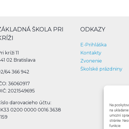
ZÁKLADNÁ ŠKOLA PRI
ODKAZY
KRÍŽI
E-Prihláška
Kontakty
ri kríži 11
41 02 Bratislava
Zvonenie
Školské prázdniny
2/64 366 942
ČO: 36060917
IČ: 2021549695
íslo darovacieho účtu:
Na poskytova
SK33 0200 0000 0016 3638
na ukladanie
umožní spraco
159
stránke. Nes
funkcie.