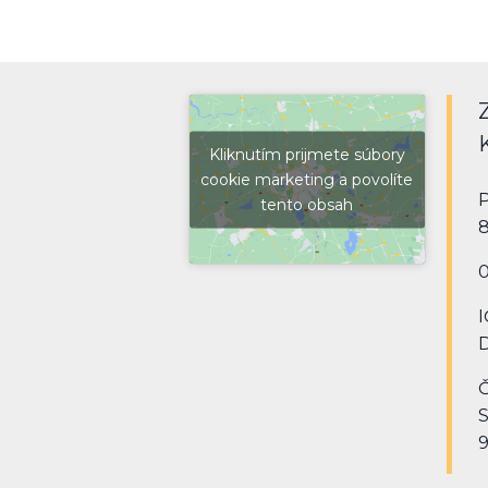
Kliknutím prijmete súbory
cookie marketing a povolíte
P
tento obsah
8
0
I
D
Č
9